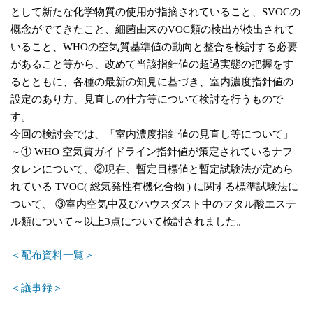
として新たな化学物質の使用が指摘されていること、SVOCの
概念がでてきたこと、細菌由来のVOC類の検出が検出されて
いること、WHOの空気質基準値の動向と整合を検討する必要
があること等から、改めて当該指針値の超過実態の把握をす
るとともに、各種の最新の知見に基づき、室内濃度指針値の
設定のあり方、見直しの仕方等について検討を行うもので
す。
今回の検討会では、「室内濃度指針値の見直し等について」
～① WHO 空気質ガイドライン指針値が策定されているナフ
タレンについて、②現在、暫定目標値と暫定試験法が定めら
れている TVOC( 総気発性有機化合物 ) に関する標準試験法に
ついて、 ③室内空気中及びハウスダスト中のフタル酸エステ
ル類について～以上3点について検討されました。
＜配布資料一覧＞
＜議事録＞