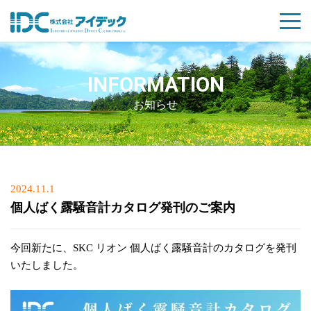
INFORMATION
お知らせ
Posted
2024.11.1
on
個人ばく露騒音計カタログ発刊のご案内
今回新たに、SKC リオン 個人ばく露騒音計のカタログを発刊
いたしました。