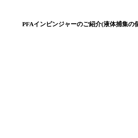
Posted
PFAインピンジャーのご紹介(液体捕集の
on