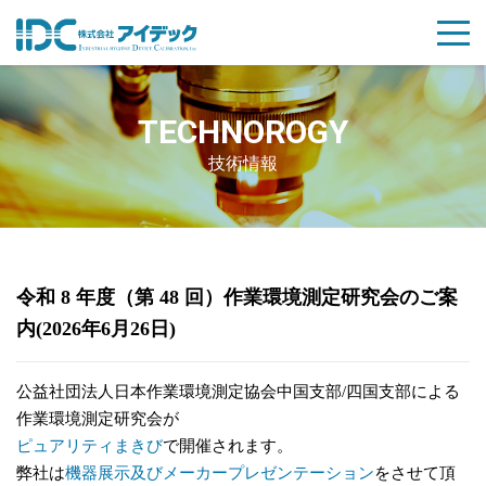
TECHNOROGY
技術情報
Posted
令和 8 年度（第 48 回）作業環境測定研究会のご案
on
内(2026年6月26日)
公益社団法人日本作業環境測定協会中国支部/四国支部による
作業環境測定研究会が
ピュアリティまきび
で開催されます。
弊社は
機器展示及びメーカープレゼンテーショ
ン
をさせて頂