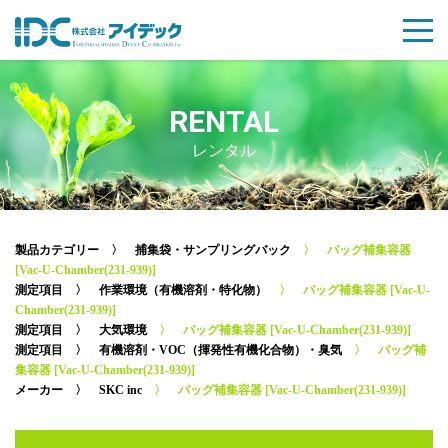
RENTAL
レンタル
製品カテゴリー
〉
捕集袋・サンプリングバック
〉 バッグ補集容器
[Vac-U-Chamber(231-939)]
測定項目
〉
作業環境（有機溶剤・特化物）
〉 バッグ補集容器 [Vac-U-
Chamber(231-939)]
測定項目
〉
大気環境
〉 バッグ補集容器 [Vac-U-Chamber(231-939)]
測定項目
〉
有機溶剤・VOC（揮発性有機化合物）・臭気
〉 バッグ補
集容器 [Vac-U-Chamber(231-939)]
メーカー
〉
SKC inc
〉 バッグ補集容器 [Vac-U-Chamber(231-939)]