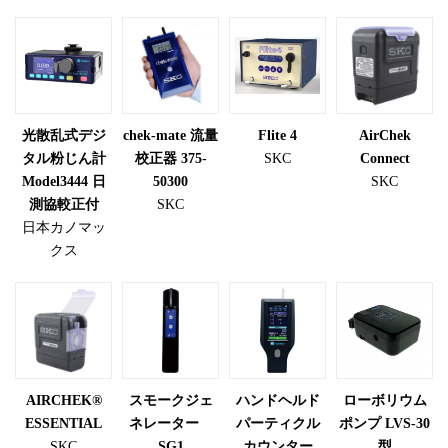
光散乱式デジ
chek-mate 流量
Flite 4
AirChek
タル粉じん計
校正器 375-
SKC
Connect
Model3444 日
50300
SKC
測協較正付
SKC
日本カノマッ
クス
AIRCHEK®
スモークジェ
ハンドヘルド
ローボリウム
ESSENTIAL
ネレーター
パーティクル
ポンプ LVS-30
SKC
SG1
カウンター
型