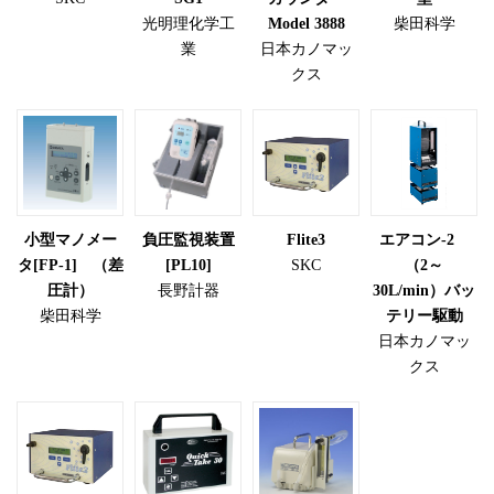
光明理化学工
Model 3888
柴田科学
業
日本カノマッ
クス
小型マノメー
負圧監視装置
Flite3
エアコン-2
タ[FP-1] （差
[PL10]
SKC
（2～
圧計）
長野計器
30L/min）バッ
柴田科学
テリー駆動
日本カノマッ
クス