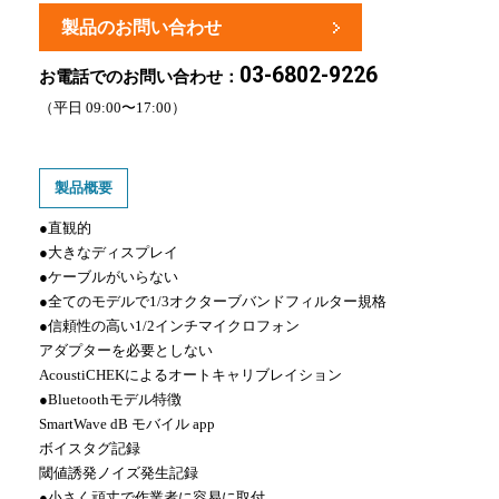
製品のお問い合わせ
03-6802-9226
お電話でのお問い合わせ：
（平日 09:00〜17:00）
製品概要
●直観的
●大きなディスプレイ
●ケーブルがいらない
●全てのモデルで1/3オクターブバンドフィルター規格
●信頼性の高い1/2インチマイクロフォン
アダプターを必要としない
AcoustiCHEKによるオートキャリブレイション
●Bluetoothモデル特徴
SmartWave dB モバイル app
ボイスタグ記録
閾値誘発ノイズ発生記録
●小さく頑丈で作業者に容易に取付