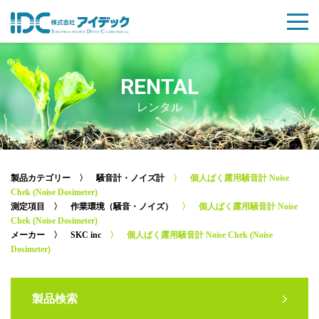
RENTAL
レンタル
製品カテゴリー
〉
騒音計・ノイズ計
〉 個人ばく露用騒音計 Noise
Chek (Noise Dosimeter)
測定項目
〉
作業環境（騒音・ノイズ）
〉 個人ばく露用騒音計 Noise
Chek (Noise Dosimeter)
メーカー
〉
SKC inc
〉 個人ばく露用騒音計 Noise Chek (Noise
Dosimeter)
製品検索