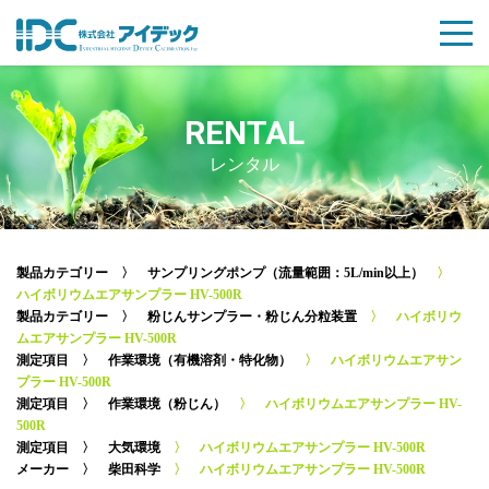
RENTAL
レンタル
製品カテゴリー
〉
サンプリングポンプ（流量範囲：5L/min以上）
〉
ハイボリウムエアサンプラー HV-500R
製品カテゴリー
〉
粉じんサンプラー・粉じん分粒装置
〉 ハイボリウ
ムエアサンプラー HV-500R
測定項目
〉
作業環境（有機溶剤・特化物）
〉 ハイボリウムエアサン
プラー HV-500R
測定項目
〉
作業環境（粉じん）
〉 ハイボリウムエアサンプラー HV-
500R
測定項目
〉
大気環境
〉 ハイボリウムエアサンプラー HV-500R
メーカー
〉
柴田科学
〉 ハイボリウムエアサンプラー HV-500R