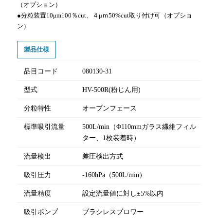
（オプション）
●分粒装置10μm100％cut、４μｍ50%cut取り付け可（オプショ
ン）
製品仕様
品目コード
080130-31
型式
HV-500R(粉じん用)
分粒特性
オープンフェース
標準吸引流量
500L/min（Φ110mmガラス繊維フィル
ター、1枚装着時）
流量検出
差圧検出方式
吸引圧力
-160hPa（500L/min）
流量精度
設定流量値に対し±5%以内
吸引ポンプ
ブラシレスブロワー