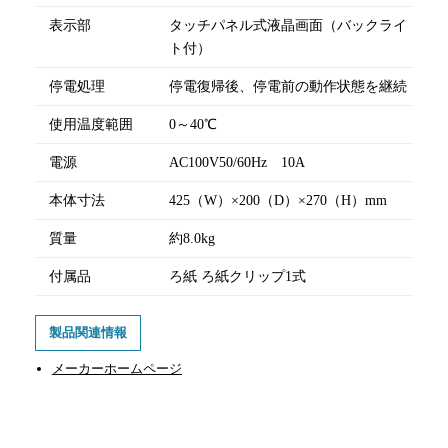
表示部
タッチパネル式液晶画面（バックライ
ト付）
停電処理
停電復帰後、停電前の動作状態を継続
使用温度範囲
0～40℃
電源
AC100V50/60Hz 10A
本体寸法
425（W）×200（D）×270（H）mm
質量
約8.0kg
付属品
ろ紙 ろ紙クリップ1式
製品関連情報
メーカーホームページ