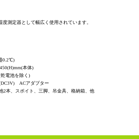
湿度測定器として幅広く使用されています。
盛0.2℃)
)×450(H)mm(本体)
体)(乾電池を除く)
(DC3V) ACアダプター
電池2本、スポイト、三脚、吊金具、格納箱、他