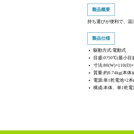
製品概要
持ち運びが便利で、温
製品仕様
駆動方式:電動式
目盛:0?50℃(最小目
寸法:80(W)×110(D
質量:約0.74kg(本
電源:単1乾電池×2本
構成:本体、単1乾