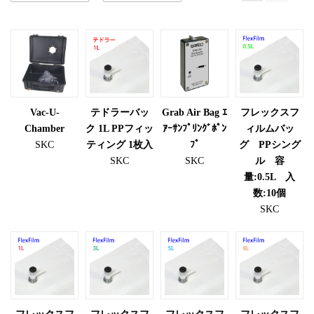
Vac-U-
テドラーバッ
Grab Air Bag ｴ
フレックスフ
Chamber
ク 1L PPフィッ
ｱｰｻﾝﾌﾟﾘﾝｸﾞﾎﾟﾝ
ィルムバッ
SKC
ティング 1枚入
ﾌﾟ
グ PPシング
SKC
SKC
ル 容
量:0.5L 入
数:10個
SKC