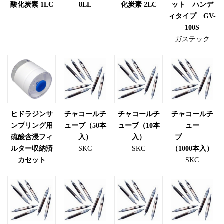
酸化炭素 1LC
8LL
化炭素 2LC
ット ハンデ
ィタイプ GV-
100S
ガステック
ヒドラジンサ
チャコールチ
チャコールチ
チャコールチ
ンプリング用
ューブ（50本
ューブ（10本
ュー
硫酸含浸フィ
入）
入）
ブ
ルター収納済
SKC
SKC
（1000本入）
カセット
SKC