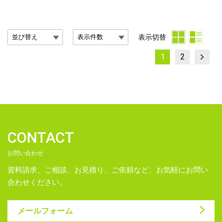
表示切替
投
Page
Page
1
2
稿
の
ペ
ー
CONTACT
ジ
お問い合わせ
送
資料請求、ご相談、お見積り、ご依頼など、お気軽にお問い
り
合わせください。
メールフォーム