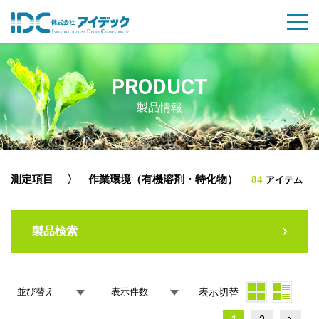
PRODUCT
製品情報
測定項目
〉 作業環境（有機溶剤・特化物）
84
アイテム
製品検索
表示切替
Page
Page