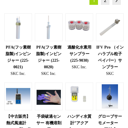
投
1
2
稿
の
ペ
ー
PFA(フッ素樹
PFA(フッ素樹
過酸化水素用
IFV Pro （イン
ジ
脂製)インピン
脂製)インピン
サンプラー
ハラブル粒子
送
ジャー (225-
ジャー (225-
(225-9030)
ベイパー）サ
0021)
0020)
SKC Inc.
ンプラー
り
SKC Inc.
SKC Inc.
SKC
【中古販売】
手袋破過セン
ハンディ水質
グローブサー
熱式風速計
サー 有機溶剤
計”アクア
モメーター