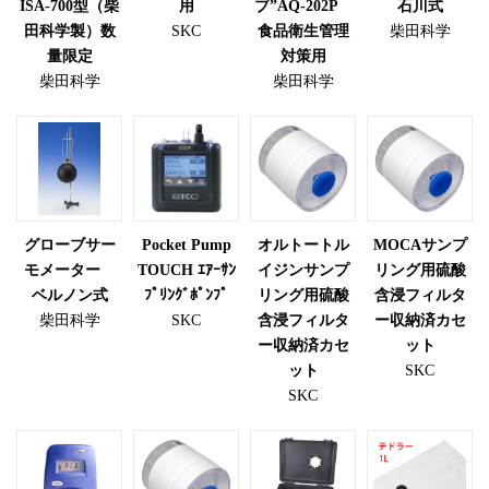
ISA-700型（柴
用
ブ”AQ-202P
石川式
田科学製）数
SKC
食品衛生管理
柴田科学
量限定
対策用
柴田科学
柴田科学
グローブサー
Pocket Pump
オルトートル
MOCAサンプ
モメーター
TOUCH ｴｱｰｻﾝ
イジンサンプ
リング用硫酸
ベルノン式
ﾌﾟﾘﾝｸﾞﾎﾟﾝﾌﾟ
リング用硫酸
含浸フィルタ
柴田科学
SKC
含浸フィルタ
ー収納済カセ
ー収納済カセ
ット
ット
SKC
SKC