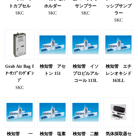
トカプセル
ホルダー
サンプラー
ッシブサンプ
SKC
SKC
SKC
ラー
SKC
Grab Air Bag ｴ
検知管 アセ
検知管 イソ
検知管 エチ
ｱｰｻﾝﾌﾟﾘﾝｸﾞﾎﾟﾝ
トン 151
プロピルアル
レンオキシド
ﾌﾟ
コール 113L
163LL
SKC
検知管 一
検知管 塩素
検知管 二酸
気体採取器セ