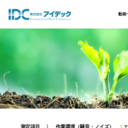
動画
測定項目
〉 作業環境（騒音・ノイズ）
5
ア