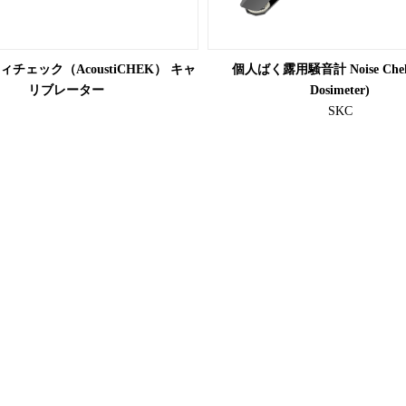
チェック（AcoustiCHEK） キャ
個人ばく露用騒音計 Noise Chek 
リブレーター
Dosimeter)
SKC