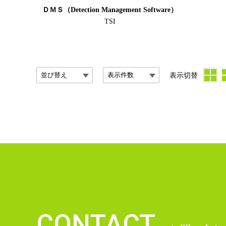
ＤＭＳ（Detection Management Software）
TSI
表示切替
CONTACT