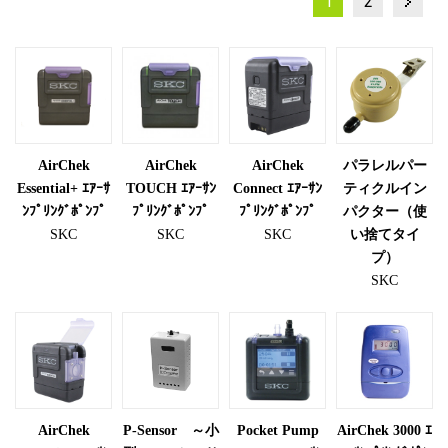
投
1
2
稿
の
ペ
ー
AirChek
AirChek
AirChek
パラレルパー
ジ
Essential+ ｴｱｰｻ
TOUCH ｴｱｰｻﾝ
Connect ｴｱｰｻﾝ
ティクルイン
送
ﾝﾌﾟﾘﾝｸﾞﾎﾟﾝﾌﾟ
ﾌﾟﾘﾝｸﾞﾎﾟﾝﾌﾟ
ﾌﾟﾘﾝｸﾞﾎﾟﾝﾌﾟ
パクター（使
SKC
SKC
SKC
い捨てタイ
り
プ）
SKC
AirChek
P-Sensor ～小
Pocket Pump
AirChek 3000 ｴ