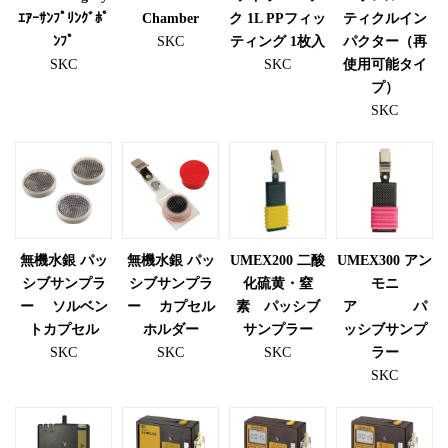
ｴｱｰｻﾝﾌﾟﾘﾝｸﾞﾎﾟ
Chamber
ク 1L PPフィッ
ティクルイン
ﾝﾌﾟ
SKC
ティング 1枚入
パクター（再
SKC
SKC
使用可能タイ
プ）
SKC
無機水銀 パッ
無機水銀 パッ
UMEX200 二酸
UMEX300 アン
シブサンプラ
シブサンプラ
化硫黄・窒
モニ
ー ソルベン
ー カプセル
素 パッシブ
ア パ
トカプセル
ホルダー
サンプラー
ッシブサンプ
SKC
SKC
SKC
ラー
SKC