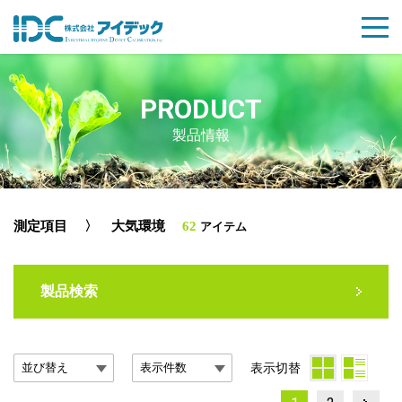
PRODUCT
製品情報
測定項目
〉 大気環境
62
アイテム
製品検索
表示切替
Page
Page