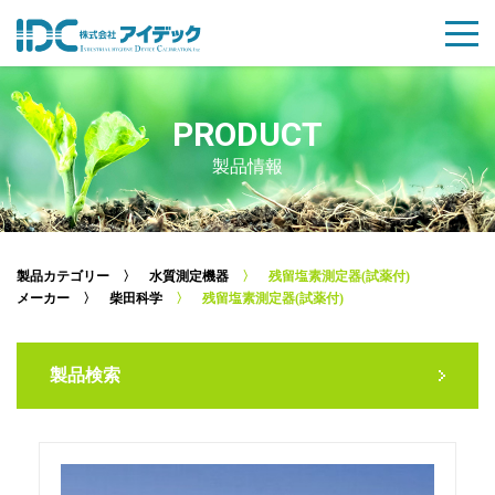
PRODUCT
製品情報
製品カテゴリー
〉
水質測定機器
〉 残留塩素測定器(試薬付)
メーカー
〉
柴田科学
〉 残留塩素測定器(試薬付)
製品検索