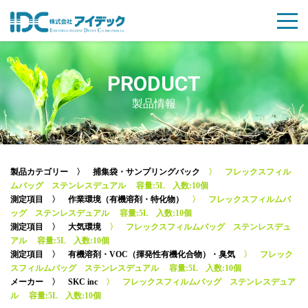
PRODUCT
製品情報
製品カテゴリー
〉
捕集袋・サンプリングバック
〉 フレックスフィル
ムバッグ ステンレスデュアル 容量:5L 入数:10個
測定項目
〉
作業環境（有機溶剤・特化物）
〉 フレックスフィルムバ
ッグ ステンレスデュアル 容量:5L 入数:10個
測定項目
〉
大気環境
〉 フレックスフィルムバッグ ステンレスデュ
アル 容量:5L 入数:10個
測定項目
〉
有機溶剤・VOC（揮発性有機化合物）・臭気
〉 フレック
スフィルムバッグ ステンレスデュアル 容量:5L 入数:10個
メーカー
〉
SKC inc
〉 フレックスフィルムバッグ ステンレスデュア
ル 容量:5L 入数:10個